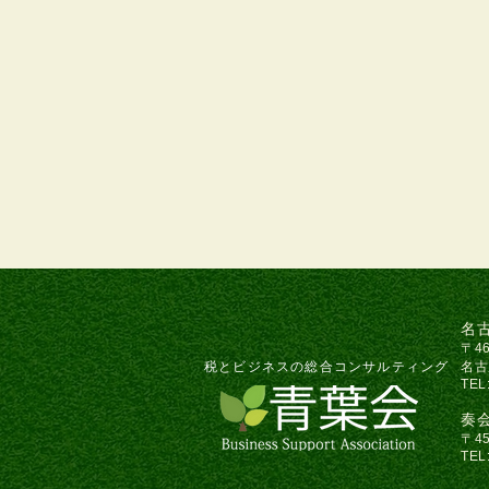
名
〒46
税とビジネスの総合コンサルティング
名古
TEL
奏
〒4
TEL