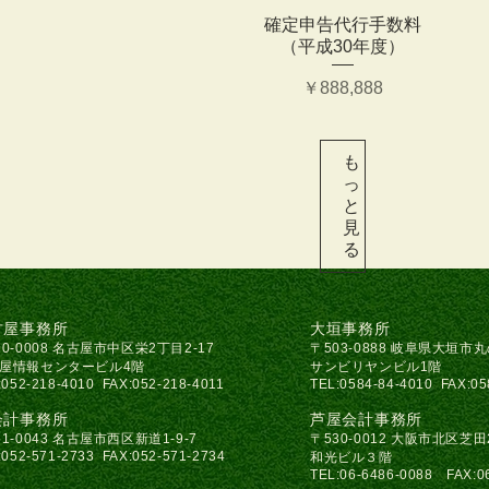
クイックビュー
確定申告代行手数料
（平成30年度）
価格
￥888,888
も
っ
と
見
る
古屋事務所
大垣事務所
0-0
008
名古屋市中区栄2丁目2-17
〒503-
0888
岐阜県大垣市丸
屋情報センタービル4階
​サンビリヤンビル1階
:052-218-4010 FAX:052-218-4011
TEL:0584-84-4010 FAX:05
会計事務所
芦屋会計事務所
51-0043 名古屋市西区新道1-9-7
〒530-0012 大阪市北区芝田
:052-
571-2733 FAX:052-571-2734
和光ビル３階
TEL:06-6486-0088 FAX:0