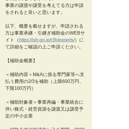
事業の譲渡や譲受を考えてる方は申請
をされると良いと思います。
以下、概要を載せますが、申請される
方は事業承継・引継ぎ補助金のWEBサ
イト（
https://jsh.go.jp/r3h/experts/
）に
て詳細をご確認の上ご申請ください。
【補助金概要】
＜補助内容＞M&Aに係る専門家等へ支
払う費用の2/3を補助（上限600万円、
下限100万円）
＜補助対象者＞事業再編・事業統合に
伴い株式・経営資源を譲渡又は譲受予
定の中小企業