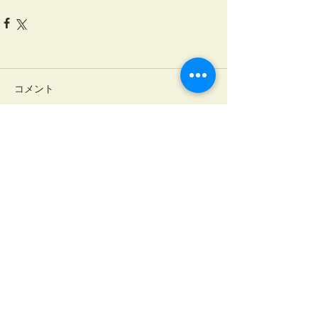
コメント
コメントを追加…
税とビジネスの総合コンサルティング
名古屋事務所
〒460-0
008
名古屋市中区栄2丁目2-17
名古屋情報センタービル4階
TEL:
052-218-4010
FAX:
052-218-4011
大垣事務所
〒503-
0888
岐阜県大垣市丸の内2丁目24