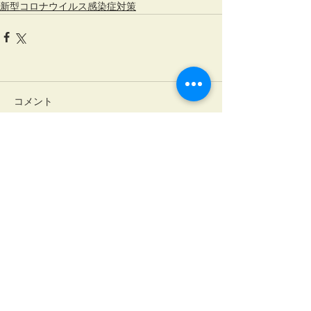
新型コロナウイルス感染症対策
コメント
コメントを追加…
税とビジネスの総合コンサルティング
名古屋事務所
〒460-0
008
名古屋市中区栄2丁目2-17
名古屋情報センタービル4階
TEL:
052-218-4010
FAX:
052-218-4011
大垣事務所