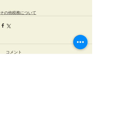
その他税務について
コメント
コメントを追加…
税とビジネスの総合コンサルティング
名古屋事務所
〒460-0
008
名古屋市中区栄2丁目2-17