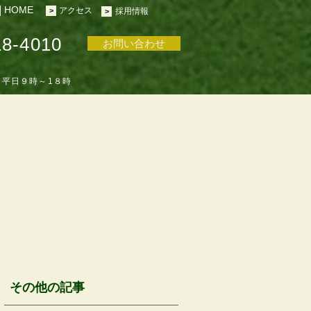
HOME
​アクセス
>
採用情報
>
18-4010
お問い合わせ
：平日９時～1８時
AOBA APP AD space
その他の記事